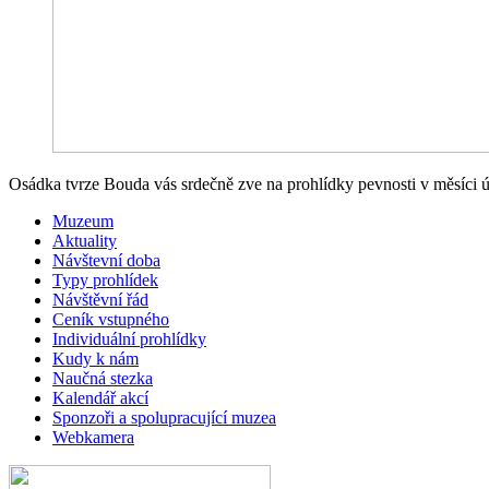
Osádka tvrze Bouda vás srdečně zve na prohlídky pevnosti v měsíci ú
Muzeum
Aktuality
Návštevní doba
Typy prohlídek
Návštěvní řád
Ceník vstupného
Individuální prohlídky
Kudy k nám
Naučná stezka
Kalendář akcí
Sponzoři a spolupracující muzea
Webkamera