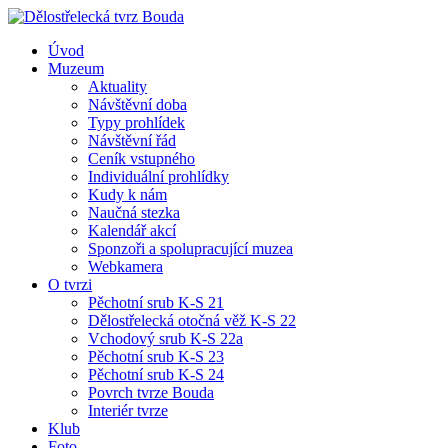
Úvod
Muzeum
Aktuality
Návštěvní doba
Typy prohlídek
Návštěvní řád
Ceník vstupného
Individuální prohlídky
Kudy k nám
Naučná stezka
Kalendář akcí
Sponzoři a spolupracující muzea
Webkamera
O tvrzi
Pěchotní srub K-S 21
Dělostřelecká otočná věž K-S 22
Vchodový srub K-S 22a
Pěchotní srub K-S 23
Pěchotní srub K-S 24
Povrch tvrze Bouda
Interiér tvrze
Klub
Foto