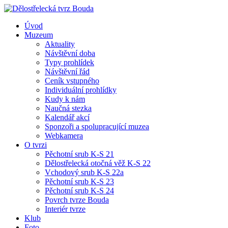
Úvod
Muzeum
Aktuality
Návštěvní doba
Typy prohlídek
Návštěvní řád
Ceník vstupného
Individuální prohlídky
Kudy k nám
Naučná stezka
Kalendář akcí
Sponzoři a spolupracující muzea
Webkamera
O tvrzi
Pěchotní srub K-S 21
Dělostřelecká otočná věž K-S 22
Vchodový srub K-S 22a
Pěchotní srub K-S 23
Pěchotní srub K-S 24
Povrch tvrze Bouda
Interiér tvrze
Klub
Foto