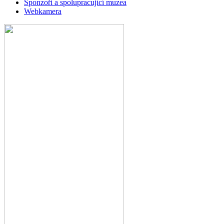
Sponzoři a spolupracující muzea
Webkamera