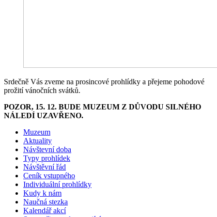
Srdečně Vás zveme na prosincové prohlídky a přejeme pohodové
prožití vánočních svátků.
POZOR, 15. 12. BUDE MUZEUM Z DŮVODU SILNÉHO
NÁLEDÍ UZAVŘENO.
Muzeum
Aktuality
Návštevní doba
Typy prohlídek
Návštěvní řád
Ceník vstupného
Individuální prohlídky
Kudy k nám
Naučná stezka
Kalendář akcí