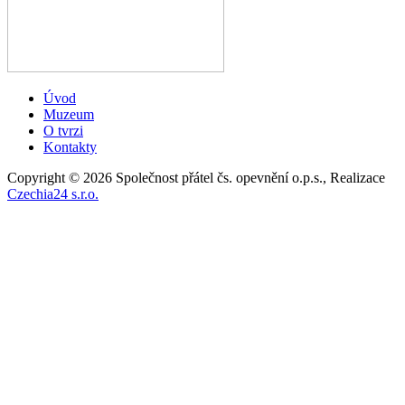
Úvod
Muzeum
O tvrzi
Kontakty
Copyright © 2026 Společnost přátel čs. opevnění o.p.s., Realizace
Czechia24 s.r.o.