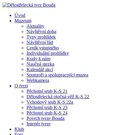
Úvod
Muzeum
Aktuality
Návštěvní doba
Typy prohlídek
Návštěvní řád
Ceník vstupného
Individuální prohlídky
Kudy k nám
Naučná stezka
Kalendář akcí
Sponzoři a spolupracující muzea
Webkamera
O tvrzi
Pěchotní srub K-S 21
Dělostřelecká otočná věž K-S 22
Vchodový srub K-S 22a
Pěchotní srub K-S 23
Pěchotní srub K-S 24
Povrch tvrze Bouda
Interiér tvrze
Klub
Foto